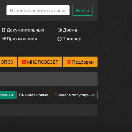
Найти
📑 Документальный
😫 Драма
🎒 Приключения
🤯 Триллер
ТОП 50
МНЕ ПОВЕЗЕТ
Подборки
овинки
Сначала новые
Сначала популярные