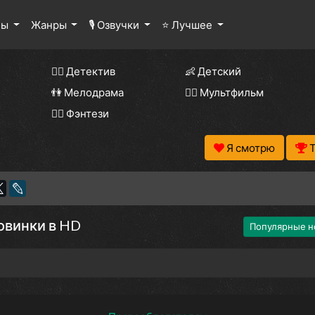
лы
Жанры
🎙 Озвучки
⭐ Лучшее
🕵️‍♂️ Детектив
👶 Детский
👫 Мелодрама
🧚‍♀️ Мультфильм
🧝‍♂️ Фэнтези
Я смотрю
овинки в HD
Популярные н