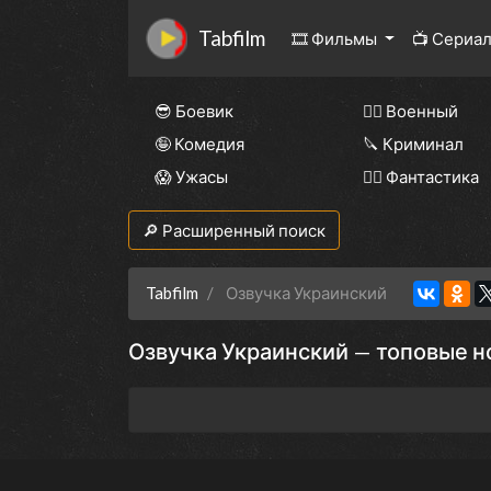
Tabfilm
🎞 Фильмы
📺 Сериа
😎 Боевик
👨‍✈️ Военный
🤪 Комедия
🔪 Криминал
😱 Ужасы
🧙‍♀️ Фантастика
🔎 Расширенный поиск
Tabfilm
Озвучка Украинский
Озвучка Украинский — топовые н