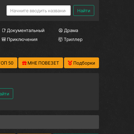
Найти
📑 Документальный
😫 Драма
🎒 Приключения
🤯 Триллер
ТОП 50
МНЕ ПОВЕЗЕТ
Подборки
айти