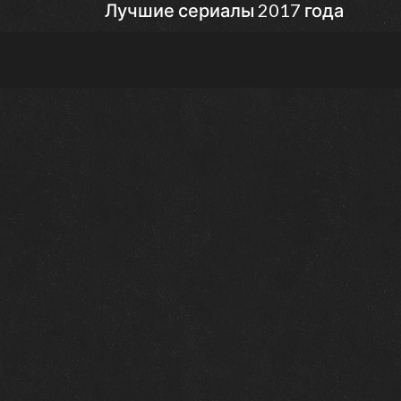
Лучшие сериалы 2017 года