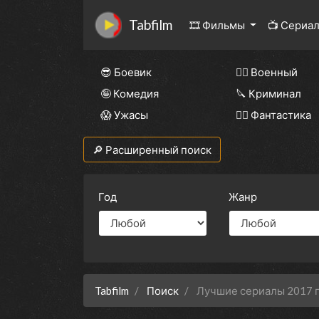
Tabfilm
🎞 Фильмы
📺 Сериа
😎 Боевик
👨‍✈️ Военный
🤪 Комедия
🔪 Криминал
😱 Ужасы
🧙‍♀️ Фантастика
🔎 Расширенный поиск
Год
Жанр
Tabfilm
Поиск
Лучшие сериалы 2017 